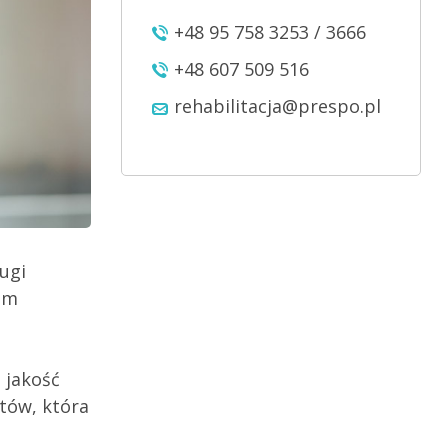
+48 95 758 3253 / 3666
+48 607 509 516
rehabilitacja@prespo.pl
ugi
em
 jakość
tów, która